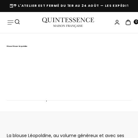
OURS
🌴 L'ATELIER EST FERMÉ DU 1ER AU 24 AOÛT — LES EXPÉDITIO
Skip to
content
0
Blouse Blouse Léopoldine
No products in this collection
La blouse Léopoldine, au volume généreux et avec ses