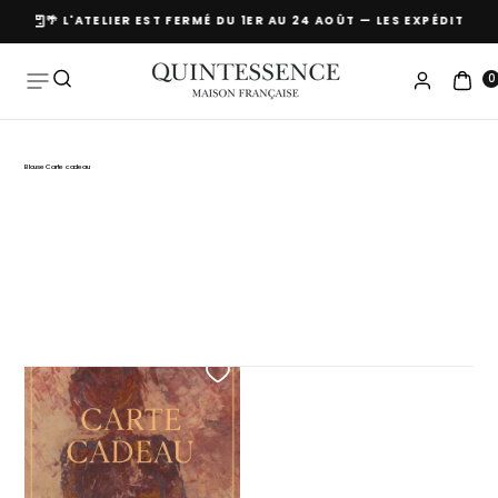
URS
🌴 L'ATELIER EST FERMÉ DU 1ER AU 24 AOÛT — LES EXPÉDITIO
Skip to
content
0
Blouse Carte cadeau