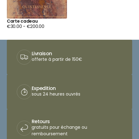
Carte cadeau
Minimum
Maximum
€30.00
-
€200.00
price
price
Livraison
offerte à partir de 150€
Expedition
sous 24 heures ouvrés
Retours
gratuits pour échange ou
remboursement