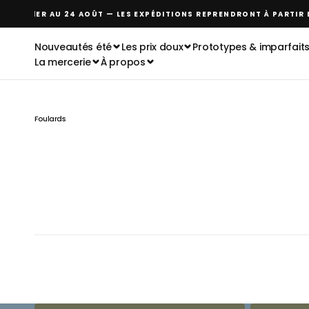
Skip to
ERMÉ DU 1ER AU 24 AOÛT — LES EXPÉDITIONS REPRENDRONT À PARTIR 
content
Nouveautés été
Les prix doux
Prototypes & imparfait
La mercerie
À propos
Foulards