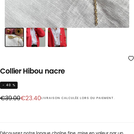
Collier Hibou nacre
- 40 %
Prix
Prix
€39.00
€23.40
LIVRAISON
CALCULÉE LORS DU PAIEMENT.
régulier
réduit
Découvrez notre longue chaîne fine, mise en valeur par un