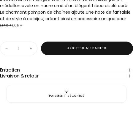
médaillon ovale en nacre orné d'un élégant hibou ciselé doré.
Le charmant pompon de chaînes ajoute une note de fantaisie
et de style à ce bijou, créant ainsi un accessoire unique pour
compléter parfaitement votre look avec une touche de
LIRE PLUS
personnalité.
- Acier inoxydable.
Quantité
- Longueur de la chaine : 90 cm
AJOUTER AU PANIER
Diminuer
Augmenter
Découvrir toute la collection de bijoux >>
Cliquer ici
la
la
quantité
quantité
pour
pour
Collier
Collier
Entretien
Hibou
Hibou
Livraison & retour
nacre
nacre
PAIEMENT SÉCURISÉ