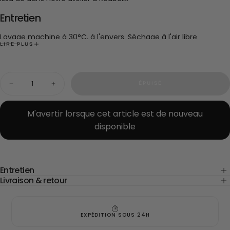
Entretien
Lavage machine à 30°C, à l'envers. Séchage à l'air libre
LIRE PLUS
recommandé pour préserver la matière.
Quantité
ÉPUISÉ
Diminuer
Augmenter
la
la
quantité
quantité
pour
pour
M'avertir lorsque cet article est de nouveau
Coupon
Coupon
disponible
-
-
lin
lin
noir
noir
140x300
140x300
cm
cm
(D60)
(D60)
Entretien
Livraison & retour
EXPÉDITION SOUS 24H