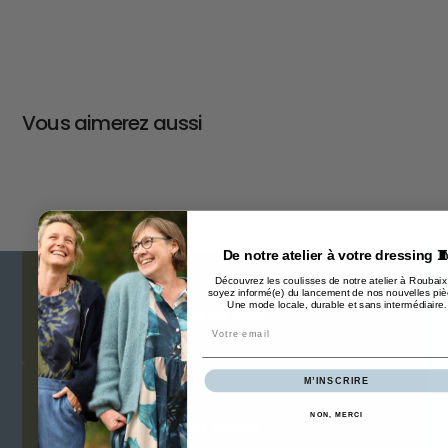
Vous aimerez aussi
De notre atelier à votre dressing 
Découvrez les coulisses de notre atelier à Roubaix
Livraison
soyez informé(e) du lancement de nos nouvelles piè
Une mode locale, durable et sans intermédiaire
.
offerte à partir de 150€
Email
M’INSCRIRE
Expedition
NON, MERCI
sous 24 heures ouvrés