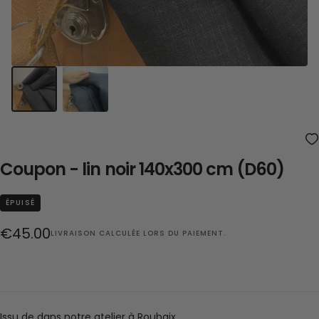
Coupon - lin noir 140x300 cm (D60)
ÉPUISÉ
Prix
€45.00
LIVRAISON
CALCULÉE LORS DU PAIEMENT.
régulier
Issu de dans notre atelier à Roubaix.