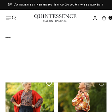
URS
🌴 L'ATELIER EST FERMÉ DU 1ER AU 24 AOÛT — LES EXPÉDITION
Passer
au
contenu
0
Naomie