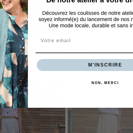
Découvrez les coulisses de notre ateli
soyez informé(e) du lancement de nos n
Une mode locale, durable et sans i
Email
e lin lavé naturel - 1m de
Jupe Rachelle sergé de coton fl
ÉPUISÉ
1m de hauteur
M’INSCRIRE
Prix
Prix
.00
€80.00
€48.00
imum
régulier
minimum
M
L
XL
XXL
XXXL
XXS
XS
S
M
L
XL
XXL
NON, MERCI