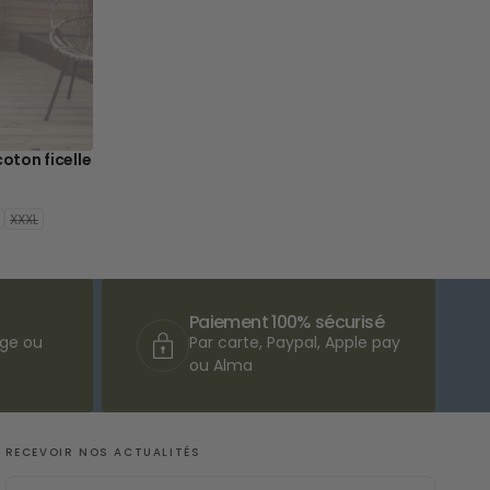
oton ficelle
XXXL
Paiement 100% sécurisé
nge ou
Par carte, Paypal, Apple pay
ou Alma
RECEVOIR NOS ACTUALITÉS
EMAIL