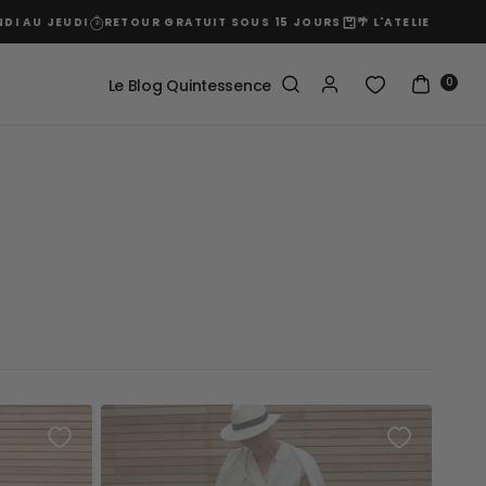
U JEUDI
RETOUR GRATUIT SOUS 15 JOURS
🌴 L'ATELIER EST FER
0
Le Blog Quintessence