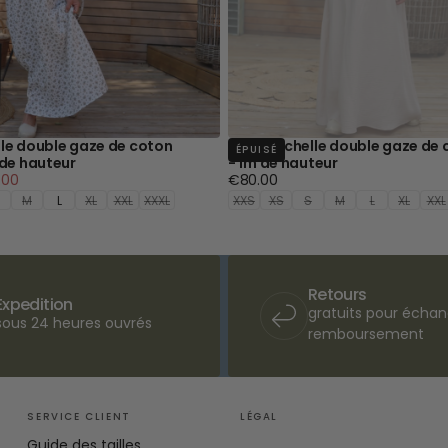
le double gaze de coton
Jupe Rachelle double gaze de c
ÉPUISÉ
 de hauteur
- 1m de hauteur
Prix
.00
€80.00
imum
régulier
M
L
XL
XXL
XXXL
XXS
XS
S
M
L
XL
XXL
Retours
Expedition
gratuits pour écha
sous 24 heures ouvrés
remboursement
SERVICE CLIENT
LÉGAL
Guide des tailles