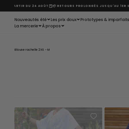
Passer
À PARTIR DU 24 AOÛT
📦 RETOURS PROLONGÉS JUSQU'AU 1ER SEPT
au
contenu
Nouveautés été
Les prix doux
Prototypes & imparfait
La mercerie
À propos
Blouse rachelle 2XS - M