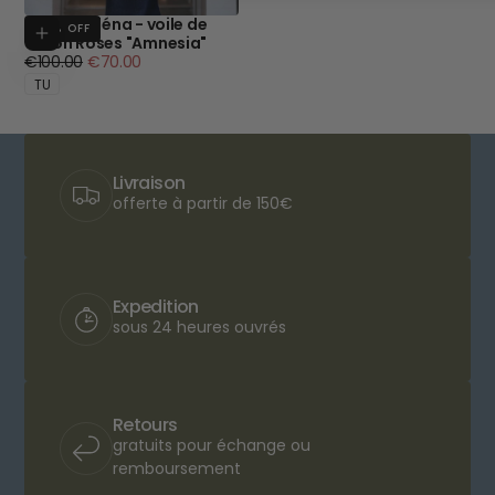
Blouse Miléna - voile de
30
% OFF
Add to cart
coton Roses "Amnesia"
Regular
Minimum
€100.00
€70.00
price
price
TU
Livraison
offerte à partir de 150€
Expedition
sous 24 heures ouvrés
Retours
gratuits pour échange ou
remboursement