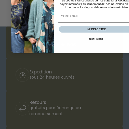
Découvrez les coulisses de notre atelier à Roubaix
soyez informé(e) du lancement de nos nouvelles piè
Une mode locale, durable et sans intermédiaire
.
Email
M’INSCRIRE
Livraison
NON, MERCI
offerte à partir de 150€
Expedition
sous 24 heures ouvrés
Retours
gratuits pour échange ou
remboursement