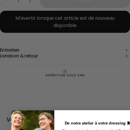
ÉPUISÉ
Diminuer
Augmenter
la
la
quantité
quantité
pour
pour
M'avertir lorsque cet article est de nouveau
Cape
Cape
disponible
Bérénice
Bérénice
aigue-
aigue-
marine
marine
Entretien
Livraison & retour
EXPÉDITION SOUS 24H
Vous aimerez aussi
De notre atelier à votre dressing 