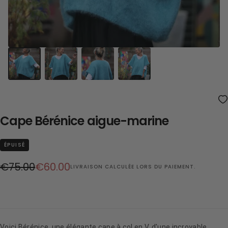
Cape Bérénice aigue-marine
ÉPUISÉ
Prix
Prix
€75.00
€60.00
LIVRAISON
CALCULÉE LORS DU PAIEMENT.
régulier
réduit
Voici Bérénice, une élégante cape à col en V, d'une incroyable