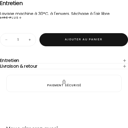
Entretien
Lavage machine à 30°C, à l'envers. Séchage à l'air libre
LIRE PLUS
recommandé pour préserver la matière.
Quantité
AJOUTER AU PANIER
Diminuer
Augmenter
la
la
quantité
quantité
pour
pour
Coupon
Coupon
Entretien
-
-
Livraison & retour
lin
lin
vert
vert
140x90
140x90
cm
cm
(F25)
(F25)
PAIEMENT SÉCURISÉ