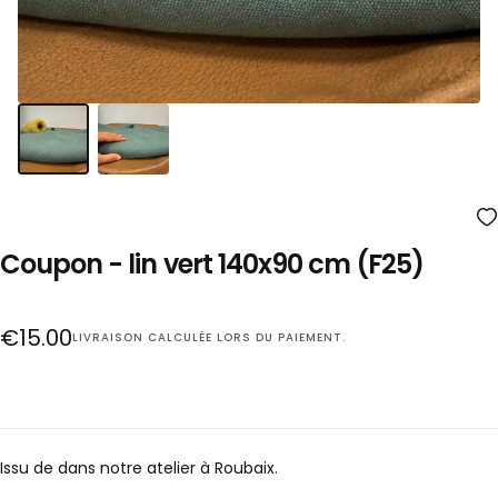
Coupon - lin vert 140x90 cm (F25)
Prix
€15.00
LIVRAISON
CALCULÉE LORS DU PAIEMENT.
régulier
Issu de dans notre atelier à Roubaix.