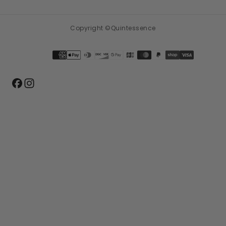
S'ABONNER
Copyright ©Quintessence
Méthodes
de
paiement