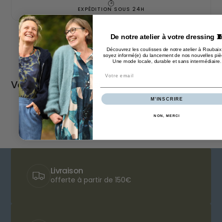
EXPÉDITION SOUS 24H
De notre atelier à votre dressing 
Découvrez les coulisses de notre atelier à Roubaix
soyez informé(e) du lancement de nos nouvelles piè
Une mode locale, durable et sans intermédiaire
.
Email
Vous aimerez aussi
M’INSCRIRE
NON, MERCI
Livraison
offerte à partir de 150€