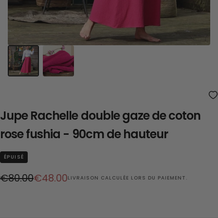
Jupe Rachelle double gaze de coton
rose fushia - 90cm de hauteur
ÉPUISÉ
Prix
Prix
€80.00
€48.00
LIVRAISON
CALCULÉE LORS DU PAIEMENT.
régulier
réduit