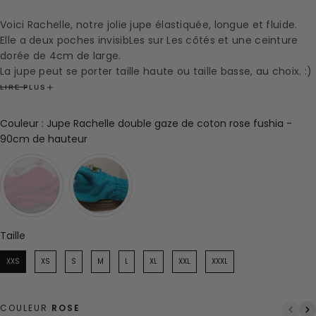
Voici Rachelle, notre jolie jupe élastiquée, longue et fluide.
Elle a deux poches invisibLes sur Les côtés et une ceinture
dorée de 4cm de large.
La jupe peut se porter taille haute ou taille basse, au choix. :)
Composition : 100% viscose Oeko-tex, imprimé en France
LIRE PLUS
La jupe est confectionnée à la demande, il y a un délai de 3
jours maximum avant expédition.
Couleur
:
Jupe Rachelle double gaze de coton rose fushia -
Confection française dans notre atelier. 🇫🇷
Couleur
90cm de hauteur
Marine porte une taille S pour 1m63
Si vous souhaitez une longueur spécifique, n'hésitez pas à le
noter en commentaire de la commande au moment de
valider votre panier.
Les jupes s'associent parfaitement avec Les blouses :
Découvrir Les blouses
Taille
Taille
XXS
XS
S
M
L
XL
XXL
XXXL
COULEUR
ROSE