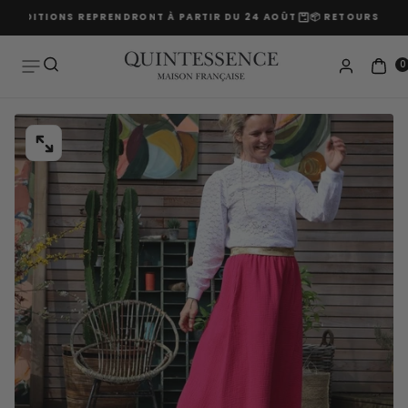
EXPÉDITIONS REPRENDRONT À PARTIR DU 24 AOÛT
📦 RETOURS PROL
Passer
au
contenu
0
OUVRIR
LE
MÉDIA
0
DANS
UNE
FENÊTRE
MODALE