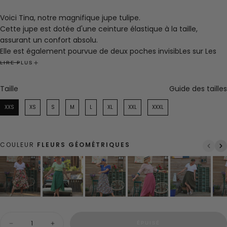
Voici Tina, notre magnifique jupe tulipe.
Cette jupe est dotée d'une ceinture élastique à la taille,
assurant un confort absolu.
Elle est également pourvue de deux poches invisibLes sur Les
côtés, ajoutant ainsi la touche Quintessence :-)
LIRE PLUS
Vous pouvez la porter soit taille haute, soit taille basse, selon
vos préférences !
Taille
Taille
Guide des tailles
Composition
: 100% coton
Oeko-tex imprimé en France
Confection française dans notre atelier. 🇫🇷
XXS
XS
S
M
L
XL
XXL
XXXL
La jupe est confectionnée à la demande, il y a un délai de 3
jours avant expédition.
Marine porte une taille S pour 1m63.
COULEUR
FLEURS GÉOMÉTRIQUES
Quantité
ÉPUISÉ
Diminuer
Augmenter