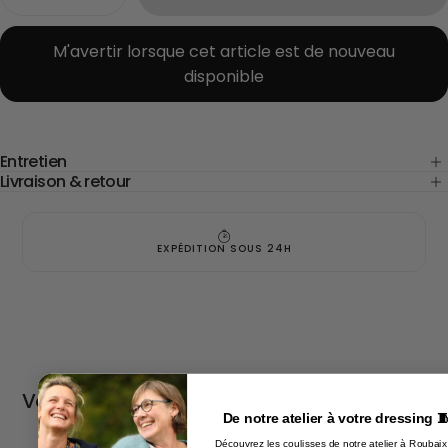
la
la
quantité
quantité
pour
pour
M'avertir lorsque cet article est de nouveau
Jupe
Jupe
disponible
Tina
Tina
popeline
popeline
de
de
coton
coton
fleurs
fleurs
géométriques
géométriques
Entretien
Livraison & retour
EXPÉDITION SOUS 24H
Vous aimerez aussi
De notre atelier à votre dressing 
Découvrez les coulisses de notre atelier à Roubaix