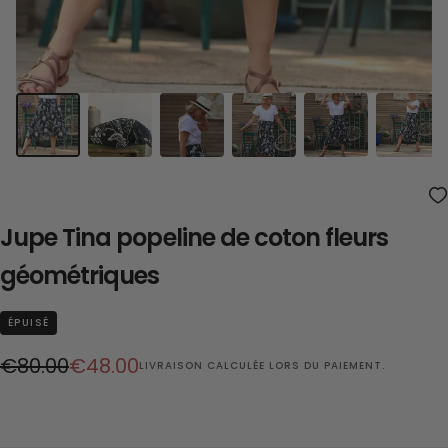
Jupe Tina popeline de coton fleurs
géométriques
ÉPUISÉ
Prix
Prix
€80.00
€48.00
LIVRAISON
CALCULÉE LORS DU PAIEMENT.
régulier
réduit