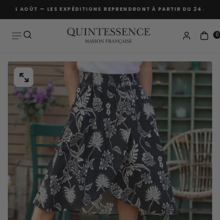
 AU 24 AOÛT — LES EXPÉDITIONS REPRENDRONT À PARTIR DU 24 AOÛT
Passer
au
contenu
0
OUVRIR
LE
MÉDIA
0
DANS
UNE
FENÊTRE
MODALE