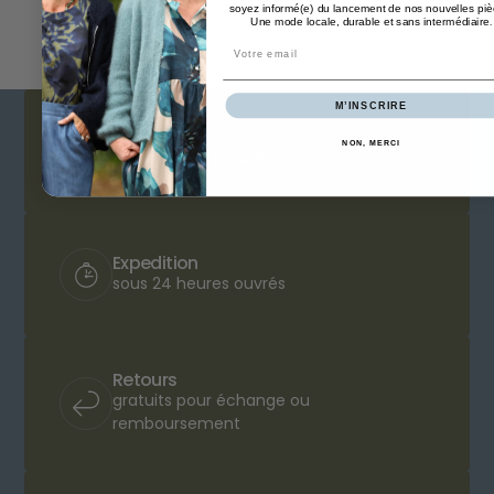
soyez informé(e) du lancement de nos nouvelles piè
Une mode locale, durable et sans intermédiaire
.
Email
M’INSCRIRE
Livraison
NON, MERCI
offerte à partir de 150€
Expedition
sous 24 heures ouvrés
Retours
gratuits pour échange ou
remboursement