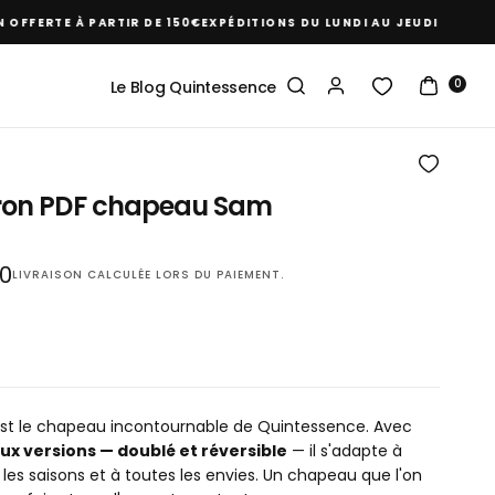
ERTE À PARTIR DE 150€
EXPÉDITIONS DU LUNDI AU JEUDI
RETOUR GR
0
Le Blog Quintessence
ron PDF chapeau Sam
0
LIVRAISON
CALCULÉE LORS DU PAIEMENT.
r
st le chapeau incontournable de Quintessence. Avec
ux versions — doublé et réversible
— il s'adapte à
 les saisons et à toutes les envies. Un chapeau que l'on