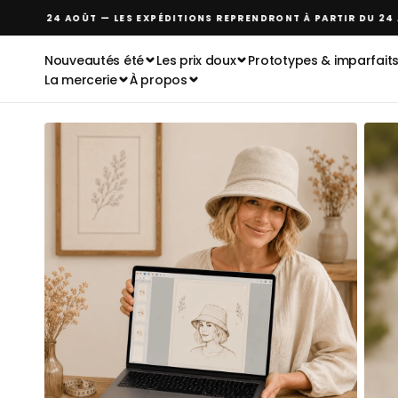
Passer
R AU 24 AOÛT — LES EXPÉDITIONS REPRENDRONT À PARTIR DU 24 AOÛ
au
contenu
Nouveautés été
Les prix doux
Prototypes & imparfait
La mercerie
À propos