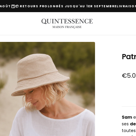
T
📦 RETOURS PROLONGÉS JUSQU'AU 1ER SEPTEMBRE
LIVRAISON OFF
s
Pat
Prix
€5.0
régulie
Sam
e
ses
de
toutes