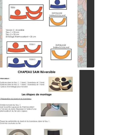
T
🧶 T
L
🎁 Ki
Nous p
montag
lainage
Choisi
🤍 Ut
Ce pat
reprodu
Bonne 
Retrou