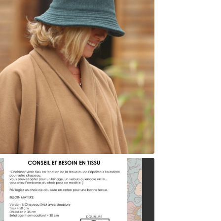
est ég
📦 C
P
À impri
🪡 Fo
Versi
T
Versi
T