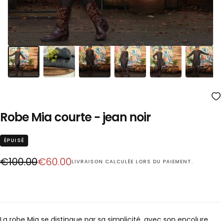
Robe Mia courte - jean noir
ÉPUISÉ
Prix
Prix
€100.00
€60.00
LIVRAISON
CALCULÉE LORS DU PAIEMENT.
régulier
réduit
La robe Mia se distingue par sa simplicité, avec son encolure