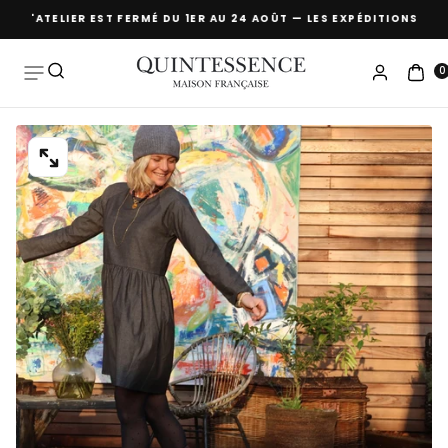
🌴 L'ATELIER EST FERMÉ DU 1ER AU 24 AOÛT — LES EXPÉDITIONS REP
Passer
au
contenu
0
OUVRIR
LE
MÉDIA
0
DANS
UNE
FENÊTRE
MODALE