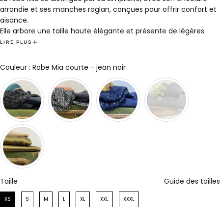
arrondie et ses manches raglan, conçues pour offrir confort et
aisance.
Elle arbore une taille haute élégante et présente de légères
fronces sur la jupe. Pratiques, deux poches sont intégrées sur
LIRE PLUS
Les côtés.
Cette robe intemporelle reste indémodable au fil des saisons.
Couleur
Couleur
:
Robe Mia courte - jean noir
Marine porte une taille S et mesure 1m63.
Composition : 100% coton
Disponible de la taille XS au XXXL
11 textures et couleurs
Confection française dans notre propre atelier roubaisien
🇫🇷 Made in France
Taille
Taille
Guide des tailles
XS
S
M
L
XL
XXL
XXXL