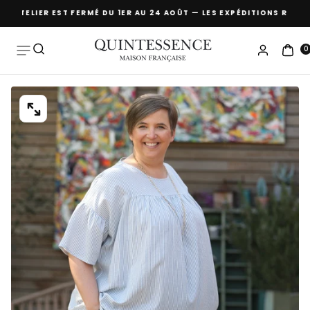
L'ATELIER EST FERMÉ DU 1ER AU 24 AOÛT — LES EXPÉDITIONS REPREN
Passer
au
contenu
0
OUVRIR
LE
MÉDIA
0
DANS
UNE
FENÊTRE
MODALE