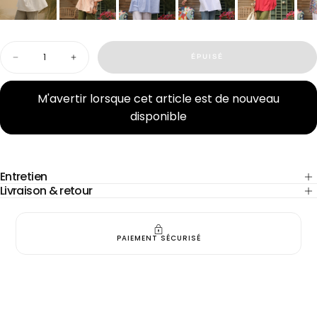
Quantité
ÉPUISÉ
Diminuer
Augmenter
la
la
quantité
quantité
pour
pour
M'avertir lorsque cet article est de nouveau
Blouse
Blouse
disponible
Léopoldine
Léopoldine
-
-
coton
coton
léger
léger
rayé
rayé
bleu
bleu
Entretien
Livraison & retour
PAIEMENT SÉCURISÉ