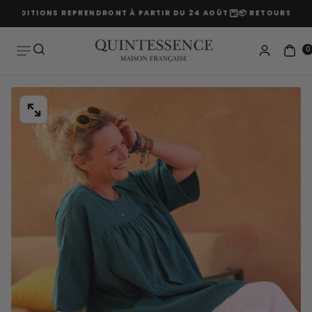
EXPÉDITIONS REPRENDRONT À PARTIR DU 24 AOÛT
📦 RETOURS PROL
Passer
au
contenu
0
OUVRIR
LE
MÉDIA
0
DANS
UNE
FENÊTRE
MODALE