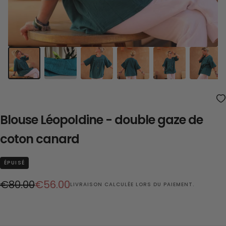
Blouse Léopoldine - double gaze de
coton canard
ÉPUISÉ
Prix
Prix
€80.00
€56.00
LIVRAISON
CALCULÉE LORS DU PAIEMENT.
régulier
réduit