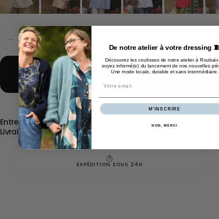
Quantité
ÉPUISÉ
Diminuer
Augmenter
De notre atelier à votre dressing 
la
la
quantité
quantité
Découvrez les coulisses de notre atelier à Roubaix
pour
pour
M'avertir lorsque cet article est de nouveau
soyez informé(e) du lancement de nos nouvelles piè
Blouse
Blouse
Une mode locale, durable et sans intermédiaire
.
disponible
Léopoldine
Léopoldine
Email
-
-
double
double
gaze
gaze
de
de
M’INSCRIRE
coton
coton
Entretien
canard
canard
NON, MERCI
Livraison & retour
EXPÉDITION SOUS 24H