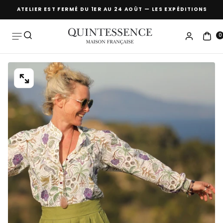
🌴 L'ATELIER EST FERMÉ DU 1ER AU 24 AOÛT — LES EXPÉDITIONS REP
Passer
au
contenu
0
OUVRIR
LE
MÉDIA
0
DANS
UNE
FENÊTRE
MODALE