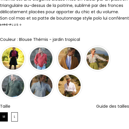
triangulaire au-dessus de la poitrine, sublimé par des fronces
délicatement placées pour apporter du chic et du volume.
Son col mao et sa patte de boutonnage style polo lui confèrent
une allure moderne et raffinée.
LIRE PLUS
Des fronces aux épauLes ajoutent de l'ampleur aux manches,
qui se terminent par des poignets boutonnés pour une finition
Couleur
Couleur
:
Blouse Thémis - jardin tropical
soignée.
La coupe fluide et légèrement évasée en bas assure une
silhouette harmonieuse et féminine.
Composition : 80% viscose - 20% nylon
Fabrication française dans notre atelier roubaisien.
Marine (1m63) porte une taille S, Mém (1m56) une taille XXL, et
Fanny (1m65) une taille XL.
Taille
Taille
Guide des tailles
M
L