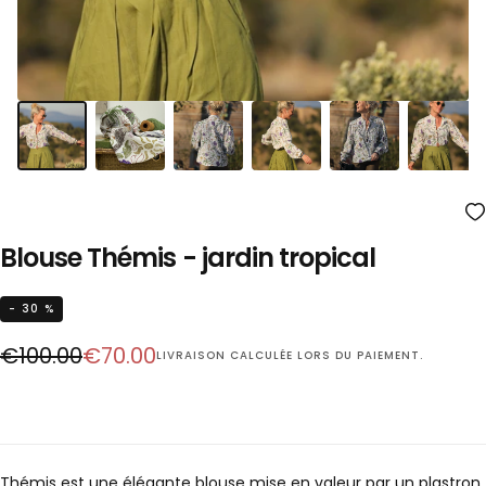
Blouse Thémis - jardin tropical
- 30 %
Prix
Prix
€100.00
€70.00
LIVRAISON
CALCULÉE LORS DU PAIEMENT.
régulier
réduit
Thémis est une élégante blouse mise en valeur par un plastron