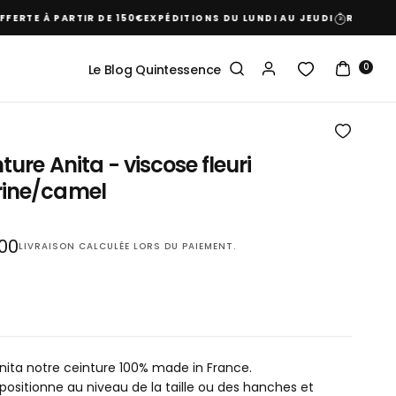
RTE À PARTIR DE 150€
EXPÉDITIONS DU LUNDI AU JEUDI
RETOUR GRA
0
Le Blog Quintessence
ture Anita - viscose fleuri
ine/camel
00
LIVRAISON
CALCULÉE LORS DU PAIEMENT.
r
Anita notre ceinture 100% made in France.
e positionne au niveau de la taille ou des hanches et