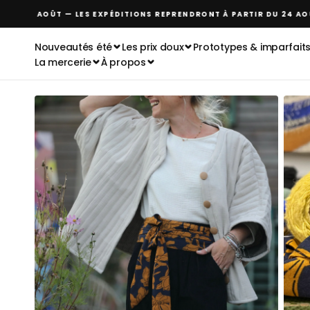
Passer
R AU 24 AOÛT — LES EXPÉDITIONS REPRENDRONT À PARTIR DU 24 AOÛT
au
contenu
Nouveautés été
Les prix doux
Prototypes & imparfait
La mercerie
À propos