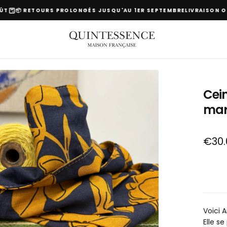
📦 RETOURS PROLONGÉS JUSQU'AU 1ER SEPTEMBRE
LIVRAISON OFFE
s
Cein
mar
Prix
€30.
régulie
Voici 
Elle s