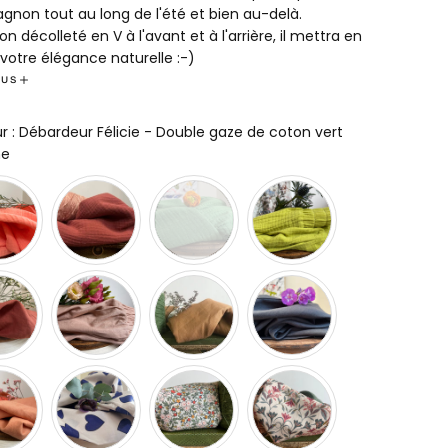
non tout au long de l'été et bien au-delà.
n décolleté en V à l'avant et à l'arrière, il mettra en
 votre élégance naturelle :-)
z-vous séduire par son charme estival et explorez une
LUS
incroyable de 45 couleurs, pour trouver celle qui
pond parfaitement à votre style et à votre humeur.
ur
:
Débardeur Félicie - Double gaze de coton vert
e est bien plus qu'un simple débardeur, c'est une pièce
Couleur
he
ile qui deviendra un incontournable de votre garde-robe.
ation française dans notre atelier roubaisien.
ition : 100% coton