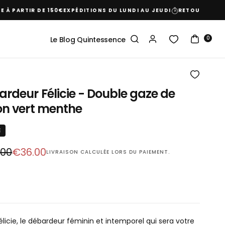
PARTIR DE 150€
EXPÉDITIONS DU LUNDI AU JEUDI
RETOUR GRATUIT 
0
Le Blog Quintessence
rdeur Félicie - Double gaze de
on vert menthe
É
Prix
.00
€36.00
LIVRAISON
CALCULÉE LORS DU PAIEMENT.
r
réduit
Félicie, le débardeur féminin et intemporel qui sera votre