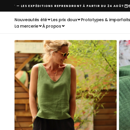
Passer
 AOÛT — LES EXPÉDITIONS REPRENDRONT À PARTIR DU 24 AOÛT
📦 R
au
contenu
Nouveautés été
Les prix doux
Prototypes & imparfait
La mercerie
À propos