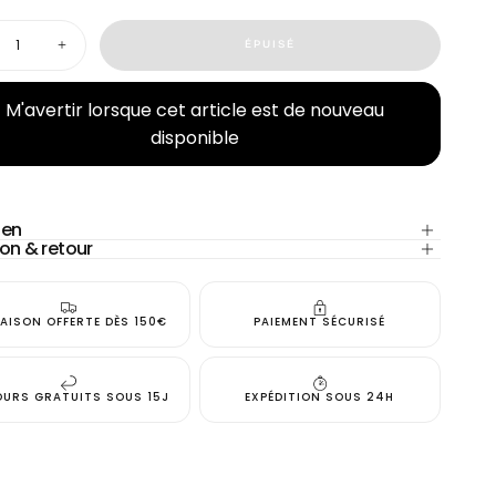
té
ÉPUISÉ
nuer
Augmenter
la
tité
quantité
pour
M'avertir lorsque cet article est de nouveau
rdeur
Débardeur
disponible
cie
Félicie
-
ble
Double
e
gaze
de
n
coton
ien
vert
son & retour
the
menthe
RAISON OFFERTE DÈS 150€
PAIEMENT SÉCURISÉ
OURS GRATUITS SOUS 15J
EXPÉDITION SOUS 24H