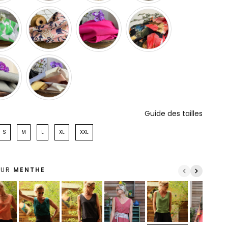
Guide des tailles
S
M
L
XL
XXL
EUR
MENTHE