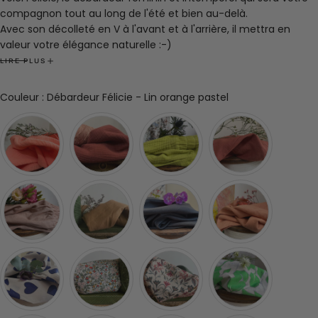
compagnon tout au long de l'été et bien au-delà.
Avec son décolleté en V à l'avant et à l'arrière, il mettra en
valeur votre élégance naturelle :-)
Laissez-vous séduire par son charme estival et explorez une
LIRE PLUS
gamme incroyable de 45 couleurs, pour trouver celle qui
correspond parfaitement à votre style et à votre humeur.
Couleur
Couleur
:
Débardeur Félicie - Lin orange pastel
Félicie est bien plus qu'un simple débardeur, c'est une pièce
versatile qui deviendra un incontournable de votre garde-robe.
Fabrication française dans notre atelier roubaisien.
Composition : 100% lin