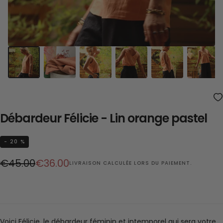
Débardeur Félicie - Lin orange pastel
- 20 %
Prix
Prix
€45.00
€36.00
LIVRAISON
CALCULÉE LORS DU PAIEMENT.
régulier
réduit
Voici Félicie, le débardeur féminin et intemporel qui sera votre