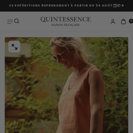
T — LES EXPÉDITIONS REPRENDRONT À PARTIR DU 24 AOÛT
📦 RETOUR
Passer
au
contenu
0
OUVRIR
LE
MÉDIA
0
DANS
UNE
FENÊTRE
MODALE