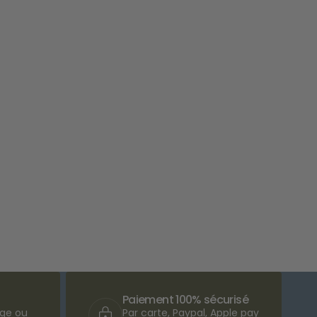
Paiement 100% sécurisé
nge ou
Par carte, Paypal, Apple pay