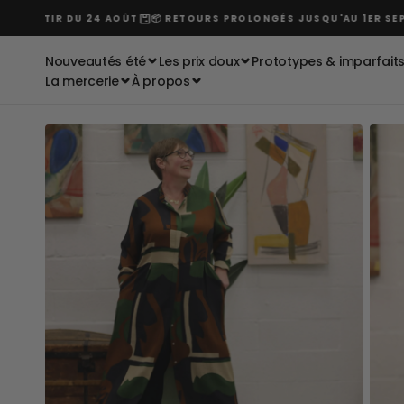
Passer
RTIR DU 24 AOÛT
📦 RETOURS PROLONGÉS JUSQU'AU 1ER SEPTEMB
au
contenu
Nouveautés été
Les prix doux
Prototypes & imparfait
La mercerie
À propos