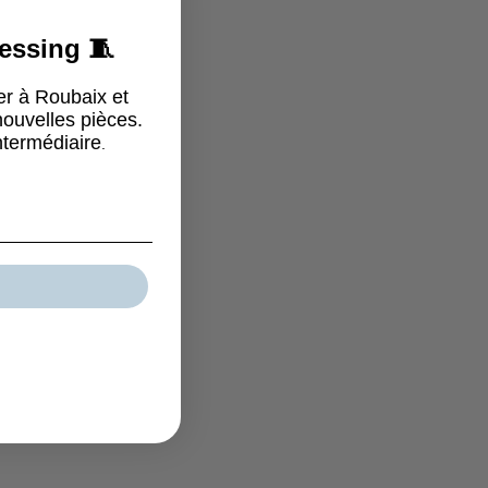
ressing 🧵
er à Roubaix et
ouvelles pièces.
ntermédiaire
.