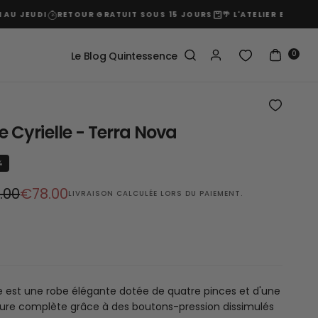
UDI
RETOUR GRATUIT SOUS 15 JOURS
🌴 L'ATELIER EST FERMÉ D
0
Le Blog Quintessence
 Cyrielle - Terra Nova
%
Prix
.00
€78.00
LIVRAISON
CALCULÉE LORS DU PAIEMENT.
r
réduit
le est une robe élégante dotée de quatre pinces et d'une
ure complète grâce à des boutons-pression dissimulés