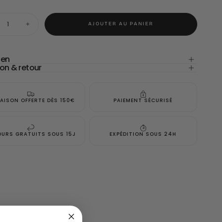
té
AJOUTER AU PANIER
nuer
Augmenter
la
tité
quantité
pour
e
Robe
ien
elle
Cyrielle
son & retour
-
a
Terra
a
Nova
RAISON OFFERTE DÈS 150€
PAIEMENT SÉCURISÉ
OURS GRATUITS SOUS 15J
EXPÉDITION SOUS 24H