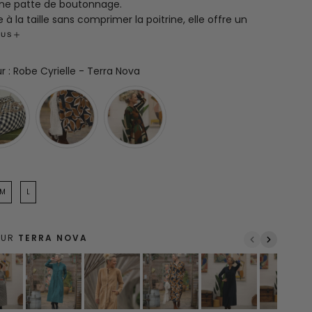
ne patte de boutonnage.
 à la taille sans comprimer la poitrine, elle offre un
t optimal.
LUS
st agrémentée de deux poches pratiques, d’un col Mao,
manches se terminant par des poignets doublés,
Couleur
ur
:
Robe Cyrielle - Terra Nova
t mis en valeur lorsqu’ils sont repliés.
ition : 80% viscose -20% lycra
ation française, dans notre atelier à Roubaix.
M
L
EUR
TERRA NOVA